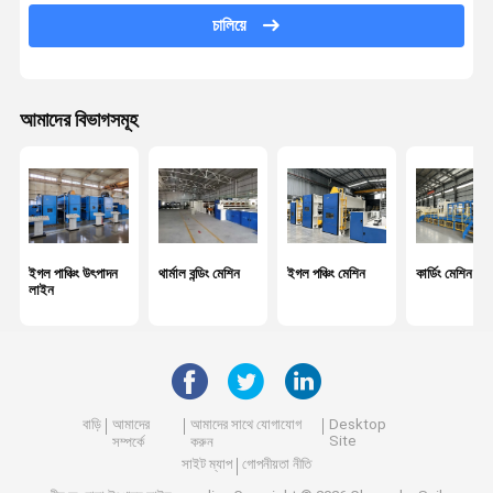
চালিয়ে
ওয়েব ফর্মিং মেশিন
অ বোনা চুলা
আমাদের বিভাগসমূহ
ক্যালেন্ডার ইস্ত্রি মেশিন
উইন্ডিং মেশিন
ফ্যাব্রিক ফিনিশিং মেশিন
রাসায়নিক বন্ডিং অ বোনা মেশিন
ইগল পাঞ্চিং উৎপাদন
থার্মাল বন্ডিং মেশিন
ইগল পঞ্চিং মেশিন
কার্ডিং মেশিন
লাইন
বাড়ি
আমাদের
আমাদের সাথে যোগাযোগ
Desktop
Site
সম্পর্কে
করুন
সাইট ম্যাপ
গোপনীয়তা নীতি