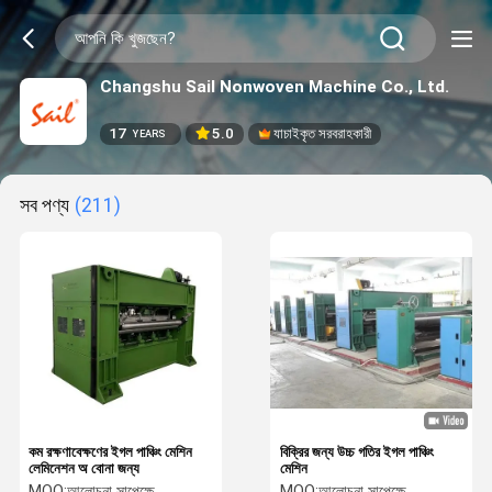
Changshu Sail Nonwoven Machine Co., Ltd.
17
5.0
যাচাইকৃত সরবরাহকারী
YEARS
সব পণ্য
(211)
কম রক্ষণাবেক্ষণের ইগল পাঞ্চিং মেশিন
বিক্রির জন্য উচ্চ গতির ইগল পাঞ্চিং
লেমিনেশন অ বোনা জন্য
মেশিন
MOQ:
আলোচনা সাপেক্ষে
MOQ:
আলোচনা সাপেক্ষে