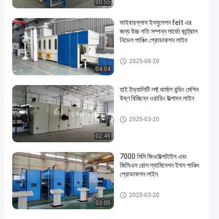
00:55
ফাইবারগ্লাস ইনসুলেশন felt এর
জন্য উচ্চ গতি সম্পন্ন সার্ভো কন্ট্রোল
নিডেল পাঞ্চিং প্রোডাকশন লাইন
ইগল পাঞ্চিং উৎপাদন লাইন
2025-08-20
04:04
হাই ইভ্যালিটি লফ্ট থার্মাল বন্ডিং মেশিন
উষ্ণ বিচ্ছিন্ন ওয়াডিং উত্পাদন লাইন
থার্মাল বন্ডিং মেশিন
2025-03-20
02:49
7000 মিমি জিওটেক্সটাইল এবং
জিসিএল রোল ল্যামিনেশন ইগল পাঞ্চিং
প্রোডাকশন লাইন
ইগল পাঞ্চিং উৎপাদন লাইন
2025-03-20
03:05