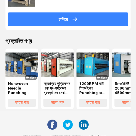
চালিয়ে
প্রস্তাবিত পণ্য
Nonwoven
স্বয়ংক্রিয় লুব্রিকেশন
1200RPM হাই
5m/মিনিট
Needle
এবং স্ব-পর্যবেক্ষণ
স্পিড ইগল
2000mm ~
Punching
ব্যবস্থা সহ সেরা
Punching মেশিন
4500mm সু
Machine
বিক্রি হওয়া উচ্চ গতির
ভারী কাঠামো অ বোনা
Punching মে
সুই পাঞ্চিং মেশিন
উত্পাদন লাইন
অটো পরিষ্কারের
ভালো দাম
ভালো দাম
ভালো দাম
ভালো দাম
Velour সুই তা