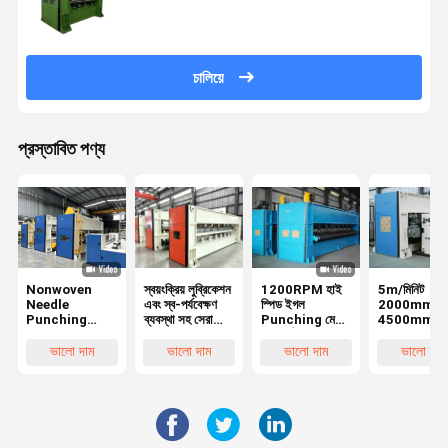
চালিয়ে
প্রস্তাবিত পণ্য
Nonwoven
স্বয়ংক্রিয় লুব্রিকেশন
1200RPM হাই
5m/মিনিট
Needle
এবং স্ব-পর্যবেক্ষণ
স্পিড ইগল
2000mm ~
Punching
ব্যবস্থা সহ সেরা
Punching মেশিন
4500mm সু
Machine
বিক্রি হওয়া উচ্চ গতির
ভারী কাঠামো অ বোনা
Punching মে
সুই পাঞ্চিং মেশিন
উত্পাদন লাইন
অটো পরিষ্কারের
ভালো দাম
ভালো দাম
ভালো দাম
ভালো দাম
Velour সুই তা