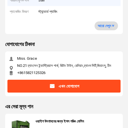
পরিচিতিমুলক নাম
Sail
প্যাকেজিং বিবরণ
স্ট্যান্ডার্ড প্যাকিং
আরো দেখুন
যোগাযোগের ঠিকানা
Miss. Grace
NO.21 চ্যাংসেন ইন্ডাস্ট্রিয়াল পার্ক, ঝিটাং টাউন, রেনিয়াং,চ্যাংশু সিটি,জিয়াংসু, চীন
+8615821125326
এখন যোগাযোগ
এর সেরা মূল্য পান
ওয়াইপ উৎপাদনের জন্য ইগল পঞ্চিং মেশিন