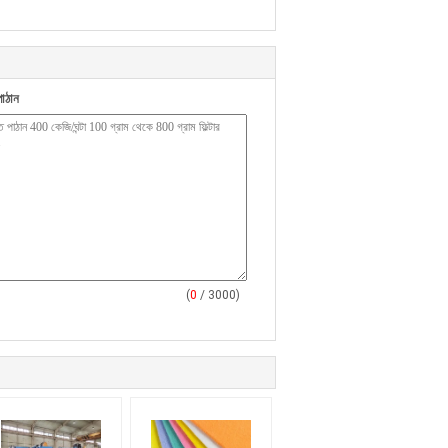
াঠান
(
0
/ 3000)