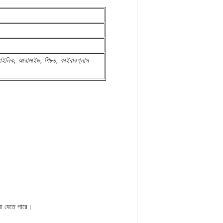
রাইলিক, আরামাইড, পি৮৪, ফাইবারগ্লাস
করা যেতে পারে।