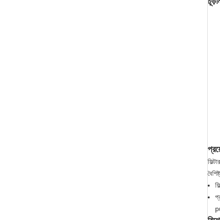
চূড়
প্রয
ফিল্ট
বৈশিষ্ট
ফি
প্
p