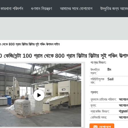
কারখানা পরিদর্শন
গুণমান নিয়ন্ত্রণ
আমাদের সাথে যোগাযোগ
উদ্ধৃতির জন্য আবে
েকে 800 গ্রাম ফিল্টার ফিল্টার সুই পঞ্চিং উত্পাদন লাইন
 কেজি/ঘন্টা 100 গ্রাম থেকে 800 গ্রাম ফিল্টার ফিল্টার সুই পঞ্চিং উত্প
পণ্যের বিবরণ:
উৎপত্তি
চীন
স্থল:
পরিচিতিমুলক
Sail
নাম:
প্রদান:
ন্যূনতম চাহিদার পরিমাণ:
আলোচনা
মূল্য:
আলোচনা 
প্যাকেজিং বিবরণ:
স্ট্যান্ডার
ডেলিভারি সময়:
আলোচনা
যোগাযোগ