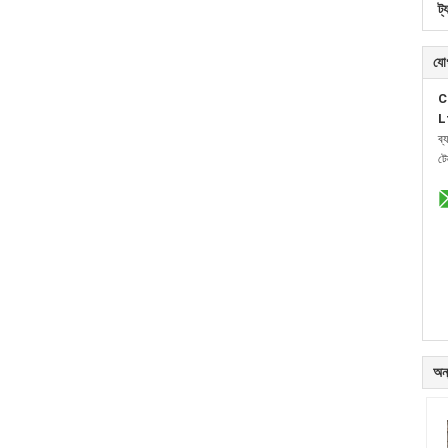
ট্
যো
C
L
ব্
ট
অন্