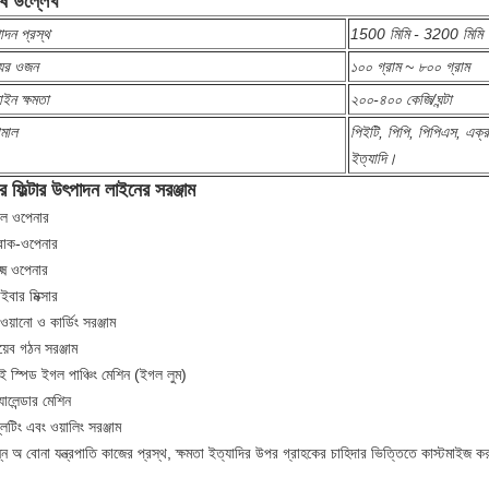
েষ উল্লেখ
াদন প্রস্থ
1500 মিমি - 3200 মিমি
যের ওজন
১০০ গ্রাম ~ ৮০০ গ্রাম
ইন ক্ষমতা
২০০-৪০০ কেজি/ঘন্টা
ামাল
পিইটি, পিপি, পিপিএস, এক্
ইত্যাদি।
টার ফিল্টার উৎপাদন লাইনের সরঞ্জাম
েল ওপেনার
্রাক-ওপেনার
ক্ষ্ম ওপেনার
ইবার মিক্সার
ওয়ানো ও কার্ডিং সরঞ্জাম
়েব গঠন সরঞ্জাম
ই স্পিড ইগল পাঞ্চিং মেশিন (ইগল লুম)
যালেন্ডার মেশিন
লিটিং এবং ওয়ালিং সরঞ্জাম
্ন অ বোনা যন্ত্রপাতি কাজের প্রস্থ, ক্ষমতা ইত্যাদির উপর গ্রাহকের চাহিদার ভিত্তিতে কাস্টমাইজ 