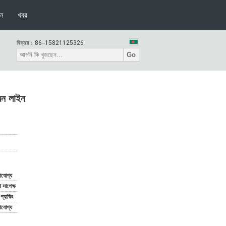
দন
খবর
বিক্রয়：
86--15821125326
Go
াদন লাইন
যোগ্য
সাপেক্ষ
্ড প্যাকিং
যোগ্য