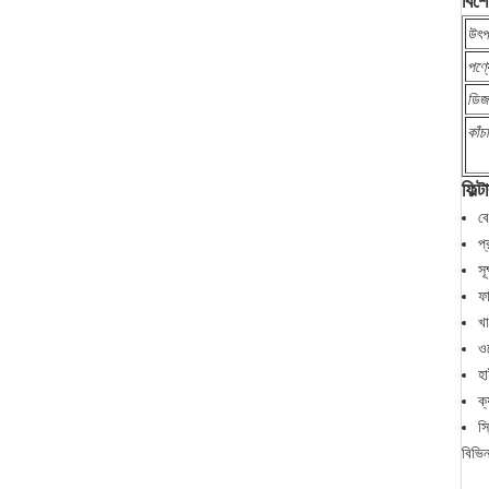
বিশ
উৎপ
পণ্
ডিজা
কাঁচ
ফিল্
ব
প
সূ
ফা
খা
ওয
হা
ক্
স্
বিভিন