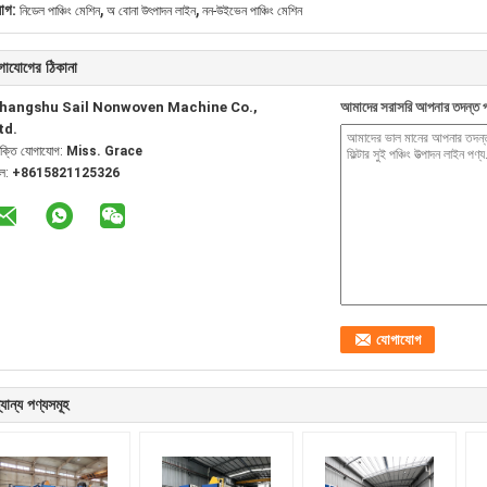
,
,
যাগ:
নিডেল পাঞ্চিং মেশিন
অ বোনা উৎপাদন লাইন
নন-উইভেন পাঞ্চিং মেশিন
গাযোগের ঠিকানা
hangshu Sail Nonwoven Machine Co.,
আমাদের সরাসরি আপনার তদন্ত প
td.
যক্তি যোগাযোগ:
Miss. Grace
েল:
+8615821125326
যান্য পণ্যসমূহ