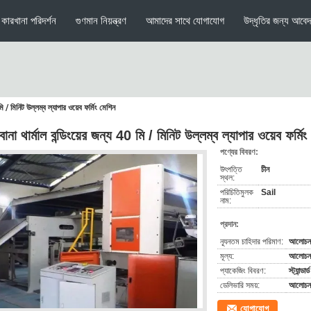
কারখানা পরিদর্শন
গুণমান নিয়ন্ত্রণ
আমাদের সাথে যোগাযোগ
উদ্ধৃতির জন্য আবে
মি / মিনিট উল্লম্ব ল্যাপার ওয়েব ফর্মিং মেশিন
না থার্মাল বন্ডিংয়ের জন্য 40 মি / মিনিট উল্লম্ব ল্যাপার ওয়েব ফর্মিং
পণ্যের বিবরণ:
উৎপত্তি
চীন
স্থল:
পরিচিতিমুলক
Sail
নাম:
প্রদান:
ন্যূনতম চাহিদার পরিমাণ:
আলোচনা
মূল্য:
আলোচনা 
প্যাকেজিং বিবরণ:
স্ট্যান্ডার
ডেলিভারি সময়:
আলোচনা
যোগাযোগ