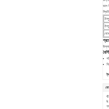
উল্লম
ভাল উ
স্থি
ইনপু
ইনপ
বেধে
প্রয
উল্লম
বৈশিষ
পর
বি
ট্
যো
C
L
ব্