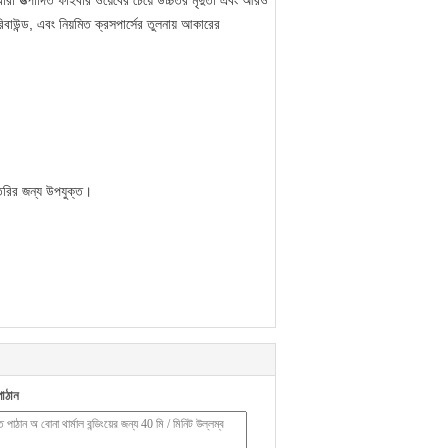
বারা উত্পাদিত ফাইবার ওয়েবের চেয়ে উচ্চতর মৃদুতা এবং আরও
বাউন্ড, এবং নিয়মিত ক্রসপার্সের তুলনায় আকারের
তৈরির জন্য উপযুক্ত।
াঠান