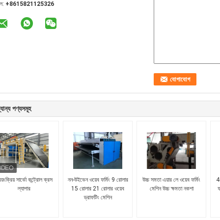
েল:
+8615821125326
যান্য পণ্যসমূহ
বয়ংক্রিয় সার্ভো কন্ট্রোল ক্রস
নন-উইভেন ওয়েব ফর্মিং 9 রোলার
উচ্চ সমতা এয়ার লে ওয়েব ফর্মিং
4
ল্যাপার
15 রোলার 21 রোলার ওয়েব
মেশিন উচ্চ ক্ষমতা নকশা
ফ
ড্রাফটিং মেশিন