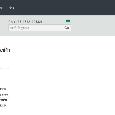
দন
খবর
বিক্রয়：
86--15821125326
Go
 মেশিন
যোগ্য
সাপেক্ষ
্ড প্যাকিং
যোগ্য