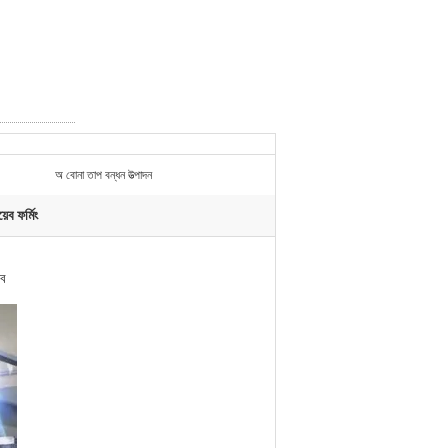
অ বোনা তাপ বন্ধন উত্পাদন
য়েব ফর্মিং
েব