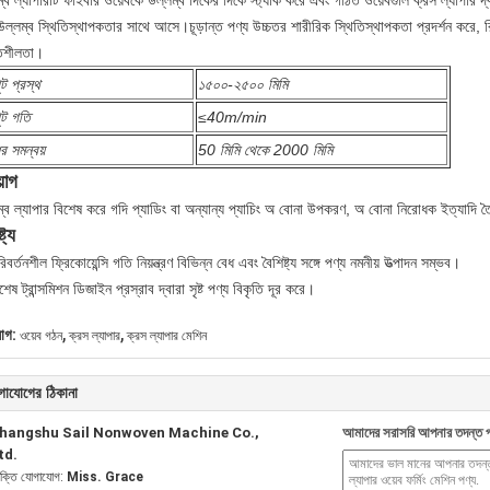
্ব ল্যাপারটি ফাইবার ওয়েবকে উল্লম্ব দিকের দিকে স্ট্যাক করে এবং গঠিত ওয়েবগুলি ক্রস ল্যাপার দ্
ল্লম্ব স্থিতিস্থাপকতার সাথে আসে।চূড়ান্ত পণ্য উচ্চতর শারীরিক স্থিতিস্থাপকতা প্রদর্শন করে, রি
তিশীলতা।
ট প্রস্থ
১৫০০-২৫০০ মিমি
ুট গতি
≤40m/min
র সমন্বয়
50 মিমি থেকে 2000 মিমি
়োগ
্ব ল্যাপার বিশেষ করে গদি প্যাডিং বা অন্যান্য প্যাচিং অ বোনা উপকরণ, অ বোনা নিরোধক ইত্যাদি 
্ট্য
িবর্তনশীল ফ্রিকোয়েন্সি গতি নিয়ন্ত্রণ বিভিন্ন বেধ এবং বৈশিষ্ট্য সঙ্গে পণ্য নমনীয় উত্পাদন সম্ভব।
শেষ ট্রান্সমিশন ডিজাইন প্রস্রাব দ্বারা সৃষ্ট পণ্য বিকৃতি দূর করে।
,
,
যাগ:
ওয়েব গঠন
ক্রস ল্যাপার
ক্রস ল্যাপার মেশিন
গাযোগের ঠিকানা
hangshu Sail Nonwoven Machine Co.,
আমাদের সরাসরি আপনার তদন্ত প
td.
যক্তি যোগাযোগ:
Miss. Grace